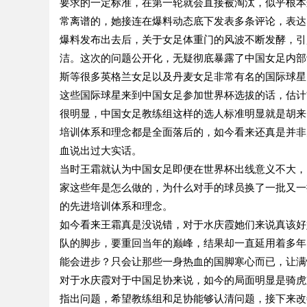
要求的一定标准，在第一轮就会直接被淘汰，似乎根本
常离谱的，她接连在爆料动态底下发表多条评论，表达
爆料发布出去后，关于女足体重门的风波不断发酵，引
洁。这次的问题公开化，无疑彻底暴露了中国女足内部
斯等很多英格兰女足以及丹麦女足非常有名的国际球星
这些国际球星来到中国女足参加世界杯选拔的话，估计
很明显，中国女足教练组这样的选人标准明显就是胡来
培训体系和理念都是全面落后的，如今看来还真是并非
血说出过大实话。
当时王霜就认为中国女足即便在世界杯出线意义不大，
家这些年是怎么做的，为什么对手的球员换了一批又一
的先进培训体系和理念。
如今看来王霜真是没说错，对于水庆霞她们来说真该好
队的脚步，要重回当年的巅峰，结果却一直延用着多年
能会进步？只会让那些一身热血的国脚寒心而已，让满
对于水庆霞对于中国足协来说，如今的局面明显是骑虎
指出问题，希望教练组和足协能够认清问题，接下来改