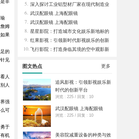
疑是非
5.
践探索
深入探讨工业铝型材厂家在现代制造业
6.
中的重要角色与发展趋势
武汉配眼镜 上海配眼镜
赵瑜
7.
武汉配眼镜 上海配眼镜
伦詹姆
8.
星星影院：打造城市文化娱乐新地标的
着如果
9.
璀璨明珠
红果影视：引领新时代影视娱乐的创新
10.
先锋
飞行影院：打造身临其境的空中观影新
女足的
体验
一针见
更多
图文热点
看看人
追风影视：引领影视娱乐新
下别人
时代的创新平台
浏览 : 225
/
回复 : 10
世界强
武汉配眼镜 上海配眼镜
怎么可
浏览 : 225
/
回复 : 10
于勇于
美容院减重设备的种类与效
们有机