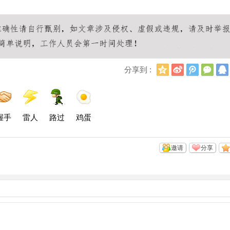
Q
新
腾
微
分享到 :
Q
浪
讯
信
空
微
微
间
博
博
握手
雷人
路过
鸡蛋
邀请
分享