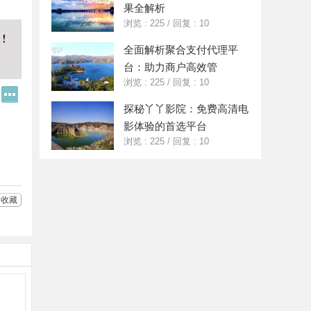
果全解析
浏览 : 225
/
回复 : 10
全面解析聚合支付代理平
台：助力商户高效管
浏览 : 225
/
回复 : 10
Q
更
Q
多
探秘丫丫影院：免费高清电
好
分
影体验的首选平台
友
享
浏览 : 225
/
回复 : 10
收藏