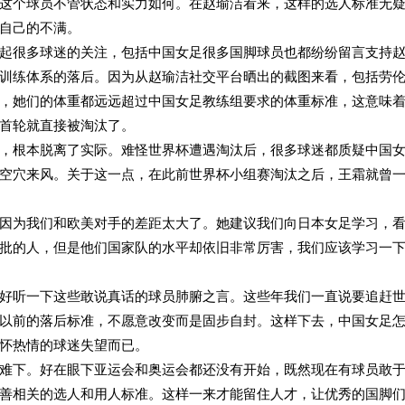
这个球员不管状态和实力如何。在赵瑜洁看来，这样的选人标准无
自己的不满。
起很多球迷的关注，包括中国女足很多国脚球员也都纷纷留言支持
训练体系的落后。因为从赵瑜洁社交平台晒出的截图来看，包括劳
，她们的体重都远远超过中国女足教练组要求的体重标准，这意味
首轮就直接被淘汰了。
，根本脱离了实际。难怪世界杯遭遇淘汰后，很多球迷都质疑中国
空穴来风。关于这一点，在此前世界杯小组赛淘汰之后，王霜就曾
因为我们和欧美对手的差距太大了。她建议我们向日本女足学习，
批的人，但是他们国家队的水平却依旧非常厉害，我们应该学习一
好听一下这些敢说真话的球员肺腑之言。这些年我们一直说要追赶
以前的落后标准，不愿意改变而是固步自封。这样下去，中国女足
怀热情的球迷失望而已。
难下。好在眼下亚运会和奥运会都还没有开始，既然现在有球员敢
善相关的选人和用人标准。这样一来才能留住人才，让优秀的国脚