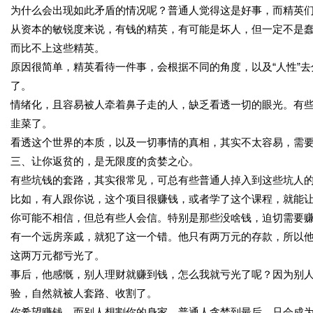
为什么会出现如此矛盾的情况呢？普通人觉得这是好事，而精英
从资本的敏锐度来说，有钱的精英，有可能是坏人，但一定不是
而比不上这些精英。
原因很简单，精英看待一件事，会根据不同的角度，以及“人性”
了。
情绪化，且容易被人牵着鼻子走的人，缺乏看透一切的眼光。有
韭菜了。
看透这个世界的本质，以及一切事情的真相，其实不太容易，需
三、让你返贫的，是无限度的贪婪之心。
有些坑钱的套路，其实很常见，可总有些普通人掉入到这些坑人
比如，有人跟你说，这个项目很赚钱，或者学了这个课程，就能
你可能不相信，但总有些人会信。特别是那些没啥钱，迫切需要
有一个远房亲戚，就犯了这一个错。他只有两万元的存款，所以他
这两万元都亏光了。
事后，他感慨，别人理财就赚到钱，怎么我就亏光了呢？因为别
验，自然就被人套路、收割了。
你希望赚钱，而别人想割你的身家。普通人贪婪到最后，只会成