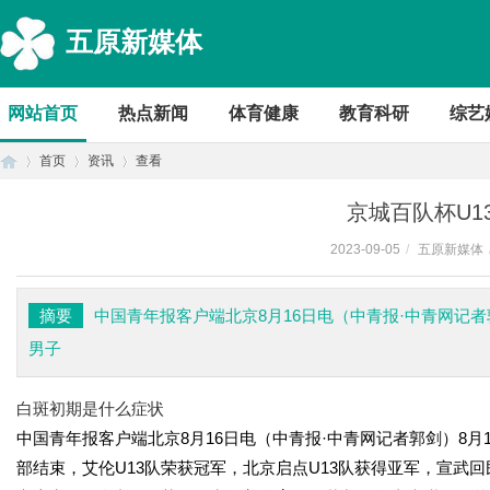
五原新媒体
网站首页
热点新闻
体育健康
教育科研
综艺
首页
资讯
查看
京城百队杯U1
2023-09-05
/
五原新媒体
首
›
›
›
摘要
中国青年报客户端北京8月16日电（中青报·中青网记者郭
男子
白斑初期是什么症状
中国青年报客户端北京8月16日电（中青报·中青网记者郭剑）8月1
部结束，艾伦U13队荣获冠军，北京启点U13队获得亚军，宣武
页