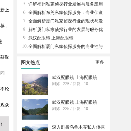
5.
与应用
详解福州私家侦探行业发展与服务应用
最新上
6.
全方位指南
全面解析东莞私家侦探服务：专业侦查
7.
助您解决各种疑难问题
全面解析厦门私家侦探行业的现状与发
推荐，
8.
展趋势
解析厦门私家侦探行业的发展与服务优
9.
势全面指南
武汉配眼镜 上海配眼镜
盛
10.
全面解析厦门私家侦探服务的专业性与
应用场景
间获取
更多
图文热点
。同
武汉配眼镜 上海配眼镜
浏览 : 225
/
回复 : 10
。不论
武汉配眼镜 上海配眼镜
球观众
浏览 : 225
/
回复 : 10
深入剖析乌鲁木齐私人侦探