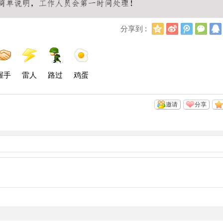
Q
新
腾
微
分享到 :
Q
浪
讯
信
空
微
微
间
博
博
握手
雷人
路过
鸡蛋
邀请
分享