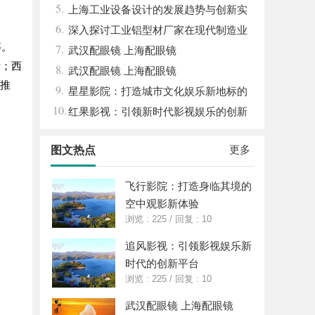
5.
打造与市场开拓
上海工业设备设计的发展趋势与创新实
6.
践探索
深入探讨工业铝型材厂家在现代制造业
等。
7.
中的重要角色与发展趋势
武汉配眼镜 上海配眼镜
活；西
8.
武汉配眼镜 上海配眼镜
准推
9.
星星影院：打造城市文化娱乐新地标的
10.
璀璨明珠
红果影视：引领新时代影视娱乐的创新
先锋
更多
图文热点
飞行影院：打造身临其境的
空中观影新体验
浏览 : 225
/
回复 : 10
追风影视：引领影视娱乐新
时代的创新平台
浏览 : 225
/
回复 : 10
武汉配眼镜 上海配眼镜