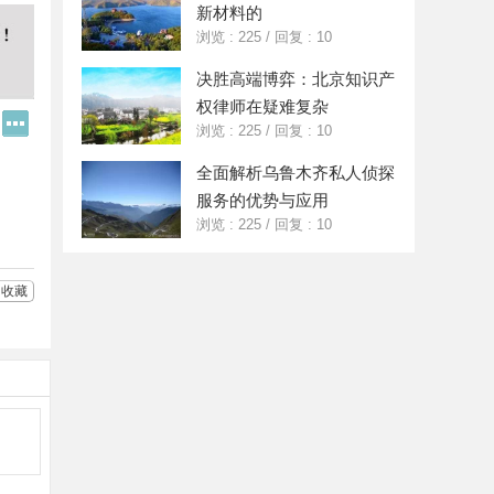
新材料的
浏览 : 225
/
回复 : 10
决胜高端博弈：北京知识产
权律师在疑难复杂
Q
更
浏览 : 225
/
回复 : 10
Q
多
好
分
全面解析乌鲁木齐私人侦探
友
享
服务的优势与应用
浏览 : 225
/
回复 : 10
收藏