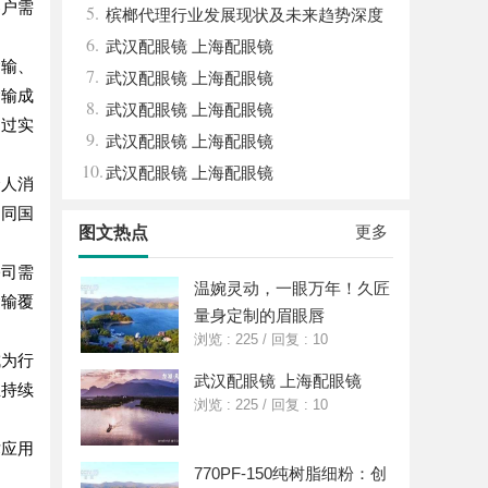
客户需
5.
势探讨
槟榔代理行业发展现状及未来趋势深度
6.
解析
武汉配眼镜 上海配眼镜
运输、
7.
武汉配眼镜 上海配眼镜
运输成
8.
武汉配眼镜 上海配眼镜
通过实
9.
武汉配眼镜 上海配眼镜
10.
武汉配眼镜 上海配眼镜
个人消
不同国
更多
图文热点
公司需
温婉灵动，一眼万年！久匠
运输覆
量身定制的眉眼唇
浏览 : 225
/
回复 : 10
成为行
武汉配眼镜 上海配眼镜
业持续
浏览 : 225
/
回复 : 10
术应用
770PF-150纯树脂细粉：创