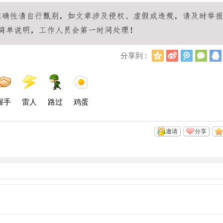
Q
新
腾
微
分享到 :
Q
浪
讯
信
空
微
微
间
博
博
握手
雷人
路过
鸡蛋
邀请
分享