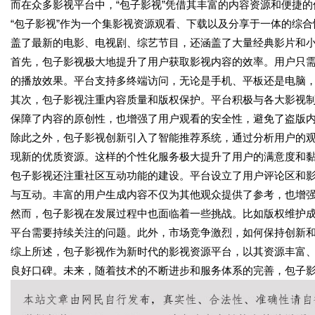
而在众多影视平台中，“包子影视”凭借其丰富的内容资源和便捷
“包子影视”作为一个集影视资源观看、下载以及分享于一体的综
盖了最新的电影、电视剧、综艺节目，还涵盖了大量经典影片和
首先，包子影视极大地提升了用户获取影视内容的效率。用户只
的播放效果。平台支持多终端访问，无论是手机、平板还是电脑
其次，包子影视注重内容质量和版权保护。平台积极与各大影视
保障了内容的原创性，也增强了用户观看的安全性，避免了盗版
除此之外，包子影视创新引入了智能推荐系统，通过分析用户的
现新的优质资源。这样的个性化服务极大提升了用户的满意度和
包子影视还注重社区互动功能的建设。平台设立了用户评论区和
与互动。丰富的用户生成内容不仅为其他观众提供了参考，也增
然而，包子影视在发展过程中也面临着一些挑战。比如版权维护
平台需要持续关注的问题。此外，市场竞争激烈，如何保持创新
综上所述，包子影视作为新时代的影视资源平台，以其资源丰富
良好口碑。未来，随着技术的不断进步和服务体系的完善，包子