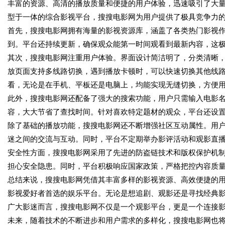
丰富的资源、高清的播放质量和便捷的用户体验，迅速吸引了大
型于一体的综合影视平台，搜搜电影网为用户提供了极具竞争力
首先，搜搜电影网拥有海量的影视资源库，涵盖了各类热门影视
到。平台还持续更新，确保观众能第一时间观看到最新内容，这
其次，搜搜电影网注重用户体验。界面设计简洁明了，分类清晰
放页面支持多线路切换，遇到播放卡顿时，可以快速切换其他线
看，无论是在手机、平板还是电脑上，均能实现无缝切换，方便
此外，搜搜电影网还配备了强大的搜索功能，用户只需输入电影
容，大大节省了查找时间。针对喜欢特定题材的观众，平台还设
除了基础的播放功能，搜搜电影网还不断增强社区互动属性。用
迷之间的交流与互动。同时，平台不定期举办影评活动和观影直
安全性方面，搜搜电影网采用了先进的防盗链技术和版权保护机
担心安全隐患。同时，平台积极响应国家政策，严格把控内容质
总结来说，搜搜电影网凭借其丰富多样的影视资源、高效便捷的
影视爱好者首选的娱乐平台。无论是想追剧、观影还是寻找经典
广大影迷而言，搜搜电影网不仅是一个观影平台，更是一个连接
未来，随着技术的不断进步和用户需求的多样化，搜搜电影网也