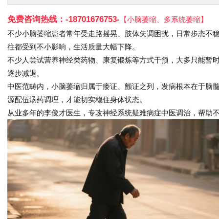
免费咨询热线：
-18701676753-
【小脑萎缩、多系统萎缩】
不少小脑萎缩患者常年受走路摇晃、肢体失调困扰，日常步态不
往都受到不小影响，生活质量大幅下降。
不少人尝试营养神经类药物、康复锻炼等方式干预，大多只能暂
逐步减退。
中医范畴内，小脑萎缩归属于痿证、颤证之列，发病根本在于脑
源配伍汤药调理，才能切实稳住身体状态。
从业多年的李俊才医生，专攻神经系统疑难病症中医调治，帮助