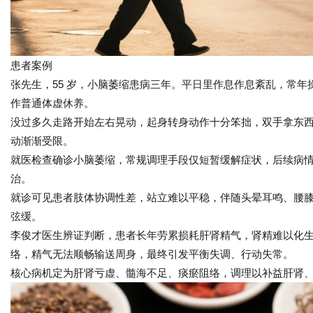
患者案例
张先生，55 岁，小脑萎缩患病三年。平日里作息作息紊乱，常
作普通体虚休养。
没过多久走路开始左右晃动，起身转身动作十分笨拙，双手拿东
动渐渐受限。
就医检查确诊小脑萎缩，常规调理手段仅短暂缓解症状，后续病
治。
就诊可见患者肢体协调性差，站立难以平稳，伴随头晕耳鸣、腰
弦缓。
李俊才医生辨证判断，患者长年劳累损耗肝肾精气，肾精难以化
络，精气无法顺畅输送周身，最终引发平衡失调、行动失常。
核心病机定为肝肾亏虚、髓海不足、痰瘀阻络，调理以补益肝肾