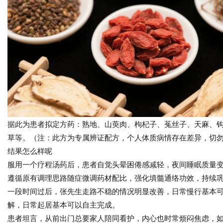
据此为患者拟定方药：熟地、山萸肉、枸杞子、菟丝子、天麻、
草等。（注：此方为专属辨证配方，个人体质病情存在差异，切
结果怎么样呢
服用一个疗程汤药后，患者自觉头晕困倦感减轻，夜间睡眠质量
遵循原有调理思路随症微调药材配比，强化填髓通络功效，持续
一段时间过后，张先生走路不稳的情况明显改善，日常慢行基本
解，日常起居基本可以自主完成。
患者坦言，从前出门总要家人陪同看护，内心也时常烦闷焦虑，