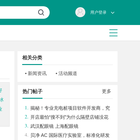
用户登录
相关分类
• 新闻资讯
• 活动频道
好
更多
热门帖子
冰
1.
揭秘！专业充电桩项目软件开发商，究
业
2.
竟藏着哪些行业秘诀？
开店最怕“搜不到”为什么隔壁店铺没花
3.
钱，ai却天天给他免费派单？
武汉配眼镜 上海配眼镜
4.
贝净 AC 国际医疗实验室，标准化研发