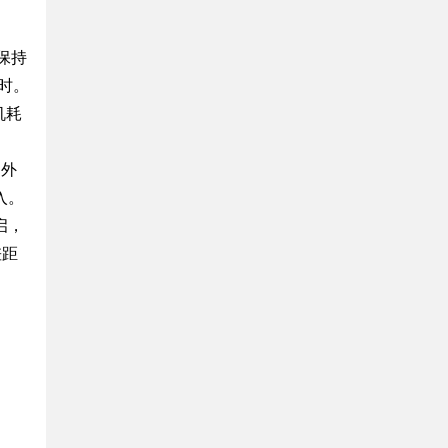
保持
时。
机耗
，外
入。
启，
差距
。