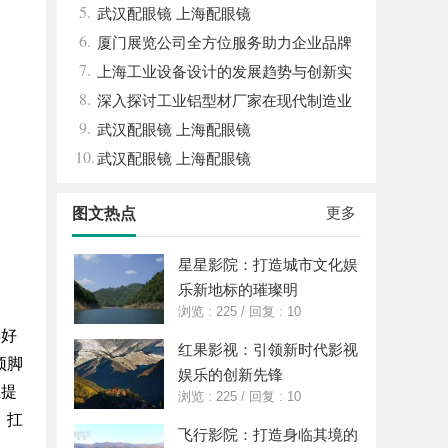
5.
体系全解析
武汉配眼镜 上海配眼镜
6.
厦门展览公司全方位服务助力企业品牌
7.
打造与市场开拓
上海工业设备设计的发展趋势与创新实
8.
践探索
深入探讨工业铝型材厂家在现代制造业
9.
中的重要角色与发展趋势
武汉配眼镜 上海配眼镜
10.
武汉配眼镜 上海配眼镜
更多
图文热点
星星影院：打造城市文化娱
乐新地标的璀璨明
浏览 : 225
/
回复 : 10
年好
红果影视：引领新时代影视
顶脚
娱乐的创新先锋
性提
浏览 : 225
/
回复 : 10
，扛
飞行影院：打造身临其境的