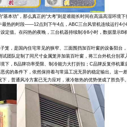
“基本功”，那么真正的“大考”则是谁能长时间在高温高湿环境下
最热的时段——12点到下午4点，ABC三台风管机连续运行4小
设定值。在闷热的夜晚，三台机器持续制冷8小时，数据显示B
鸽子笼，是国内住宅常见的狭窄、三面围挡加百叶窗的设备阳台
。测试团队定制了同尺寸金属笼并加装百叶窗，将三台外机分别罩
环境下，B品牌功率受限、制冷能力大打折扣；C品牌反复停机重
其恶劣的条件下，依然保持着与常温工况无异的稳定输出。这一
况下，普通风冷方案已无力应对，液冷散热的优势便成了胜负手