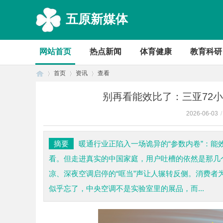
五原新媒体
网站首页
热点新闻
体育健康
教育科研
首页
资讯
查看
别再看能效比了：三亚72
2026-06-03
/
首
›
›
›
摘要
暖通行业正陷入一场诡异的“参数内卷”：
看。但走进真实的中国家庭，用户吐槽的依然是那几
凉、深夜空调启停的“哐当”声让人辗转反侧。消费
似乎忘了，中央空调不是实验室里的展品，而...
页