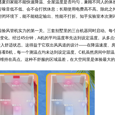
盛夏归家能不能快速降温、全屋温度是否均匀，兼顾不同人的体
行噪音低不低、会不会打扰休息；长期使用电费高不高。除此之
密闭环境下，能不能稳定输出、性能不打折。知乎实验室本次测
检验风管机实力的第一关。三套别墅里的三台机器同时启动。每
变化。经过45分钟，A机的平均温度率先达到设定温度。从多点
进入舒适状态。这得益于它双出风风道的设计——在降温速度、
再看B机，每一个测温点均未达到设定温度。C机虽然房间中部温
终维持在高点。这种不舒服的区域温差，在大空间里是体验最大