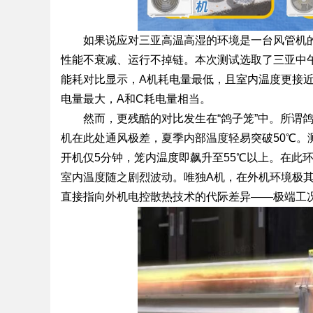
如果说应对三亚高温高湿的环境是一台风管机的
性能不衰减、运行不掉链。本次测试选取了三亚中午
能耗对比显示，A机耗电量最低，且室内温度更接近
电量最大，A和C耗电量相当。
然而，更残酷的对比发生在“鸽子笼”中。所谓
机在此处通风极差，夏季内部温度轻易突破50℃
开机仅5分钟，笼内温度即飙升至55℃以上。在此
室内温度随之剧烈波动。唯独A机，在外机环境极
直接指向外机电控散热技术的代际差异——极端工