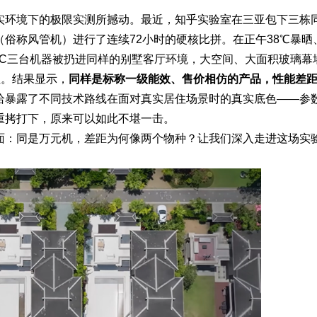
实环境下的极限实测所撼动。最近，知乎实验室在三亚包下三栋
俗称风管机）进行了连续72小时的硬核比拼。在正午38℃暴晒
ABC三台机器被扔进同样的别墅客厅环境，大空间、大面积玻璃幕
位。结果显示，
同样是标称一级能效、售价相仿的产品，性能差
恰暴露了不同技术路线在面对真实居住场景时的真实底色——参
重拷打下，原来可以如此不堪一击。
面：同是万元机，差距为何像两个物种？让我们深入走进这场实