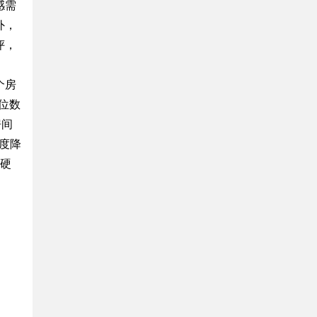
感需
外，
评，
个房
位数
房间
度降
的硬