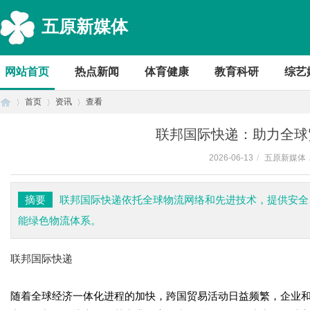
五原新媒体
网站首页
热点新闻
体育健康
教育科研
综艺
首页
资讯
查看
联邦国际快递：助力全球
2026-06-13
/
五原新媒体
首
›
›
›
摘要
联邦国际快递依托全球物流网络和先进技术，提供安全
能绿色物流体系。
联邦国际快递
随着全球经济一体化进程的加快，跨国贸易活动日益频繁，企业
页