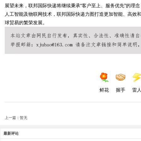
展望未来，联邦国际快递将继续秉承“客户至上、服务优先”的理
人工智能及物联网技术，联邦国际快递力图打造更加智能、高效
球贸易的繁荣发展。
鲜花
握手
雷
上一篇：暂无
最新评论