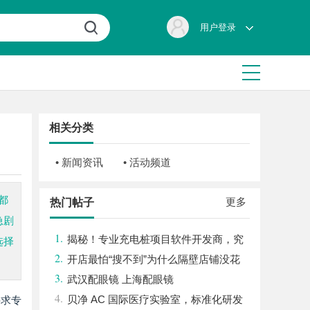
用户登录
相关分类
• 新闻资讯
• 活动频道
都
更多
热门帖子
急剧
1.
揭秘！专业充电桩项目软件开发商，究
选择
2.
竟藏着哪些行业秘诀？
开店最怕“搜不到”为什么隔壁店铺没花
3.
钱，ai却天天给他免费派单？
武汉配眼镜 上海配眼镜
4.
贝净 AC 国际医疗实验室，标准化研发
寻求专