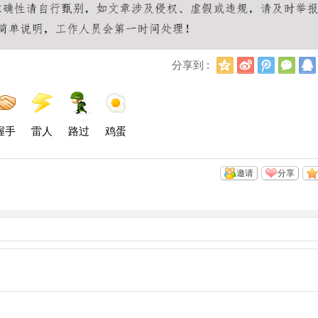
Q
新
腾
微
分享到 :
Q
浪
讯
信
空
微
微
间
博
博
握手
雷人
路过
鸡蛋
邀请
分享