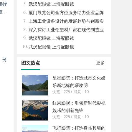
5.
选择
体系全解析
武汉配眼镜 上海配眼镜
6.
准，
厦门展览公司全方位服务助力企业品牌
7.
打造与市场开拓
上海工业设备设计的发展趋势与创新实
8.
践探索
深入探讨工业铝型材厂家在现代制造业
9.
中的重要角色与发展趋势
武汉配眼镜 上海配眼镜
10.
武汉配眼镜 上海配眼镜
，例
更多
图文热点
星星影院：打造城市文化娱
乐新地标的璀璨明
浏览 : 225
/
回复 : 10
红果影视：引领新时代影视
娱乐的创新先锋
浏览 : 225
/
回复 : 10
飞行影院：打造身临其境的