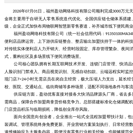
年
月
日
，福州盈动网络科技有限公司顺利完成
万元
2026
07
01
3000
金将主要用于自研无人零售系统迭代优化、全国供应链仓储体系搭建
级，企业正式加快布局物联网智慧新零售赛道，补齐城市线下便民商
福州盈动网络科技有限公司（统一社会信用代码：
91350100MA34
便利店品牌运营、上下游供应链整合、整店输出加盟扶持于一体的科
对传统实体便利店人力开销大、经营时段固定、库存管理繁杂、夜间
式，重构社区及多场景线下便民消费场景。
公司核心团队拥有长期互联网技术开发、连锁门店管理、快消品
人脸识别门禁准入、商品视觉识别、无感自动扣款、云端远程实时监
现门店
×
小时无需店员在岗自主经营，极大压缩人力支出，延长经
7
24
校、医院、交通站点、临街商铺等多种场景，适配不同场地条件与客
供应链方面，盈动优客直接对接各大快消品牌源头厂商，省去多
需商品，保障合作加盟商拿货价格竞争力。总部搭建标准化仓储调配
门店货品积压与临期损耗，降低创业库存风险。
面向全国意向创业者，企业推出一站式全流程加盟帮扶计划，包
装调试、管理系统终身免费更新、开业营销方案策划执行、日常经营
速维修响应九大服务内容，即便没有零售行业相关经验，也能够规范