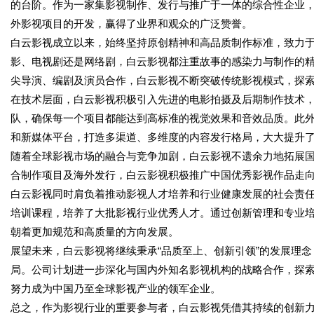
的台阶。作为一家集影视制作、发行与推广于一体的综合性企业
外影视项目的开发，赢得了业界和观众的广泛赞誉。
白云影视成立以来，始终坚持原创精神和高品质制作标准，致力
影、电视剧还是网络剧，白云影视都注重故事的感染力与制作的
尖导演、编剧及演员合作，白云影视不断突破传统影视模式，探
在技术层面，白云影视积极引入先进的电影拍摄及后期制作技术
队，确保每一个项目都能达到高标准的视觉效果和音效品质。此
和新媒体平台，打造多渠道、多维度的内容发行格局，大大提升
随着全球影视市场的融合与竞争加剧，白云影视不遗余力地拓展
合制作项目及海外发行，白云影视积极推广中国优秀影视作品走向
白云影视同时肩负着推动影视人才培养和行业健康发展的社会责
培训课程，培养了大批影视行业优秀人才。通过创新管理和专业
朝着更加规范和高质量的方向发展。
展望未来，白云影视将继续秉承“品质至上、创新引领”的发展理
局。公司计划进一步深化与国内外知名影视机构的战略合作，探
努力成为中国乃至全球影视产业的领军企业。
总之，作为影视行业的重要参与者，白云影视凭借其持续的创新