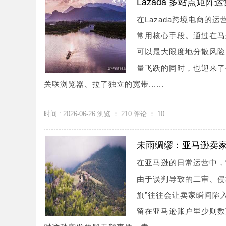
Lazada 多站点
在Lazada跨境电商的
常用核心手段。通过在马
可以最大限度地分散风险
量飞跃的同时，也迎来了
关联浏览器、拉了独立的宽带......
时间 : 2026-06-26 浏览 ：
210
评论 ：
10
未雨绸缪：亚马逊卖家
在亚马逊的日常运营中，
由于误判导致的二审、侵
旗”往往会让卖家瞬间陷
留在亚马逊账户里少则数