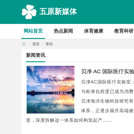
五原新媒体
网站首页
热点新闻
体育健康
教育科研
首页
资讯
新闻资讯
首
›
›
贝净 AC 国际医疗
贝净AC国际医疗实验室
与标准化程度已成为消费
贝净海洋生物科技研究有
体系，正逐步揭开高端健
度，深度拆解这一体系如何构筑起产......
页