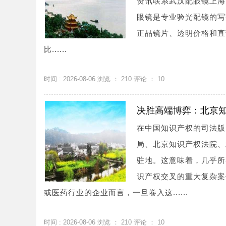
资讯联系武汉配眼镜上海配眼镜
眼镜是专业验光配镜的写
正品镜片、透明价格和直
比......
时间 : 2026-08-06 浏览 ：
210
评论 ：
10
决胜高端博弈：北京
在中国知识产权的司法版
局、北京知识产权法院、
驻地。这意味着，几乎所
识产权交叉的重大复杂案
或医药行业的企业而言，一旦卷入这......
时间 : 2026-08-06 浏览 ：
210
评论 ：
10