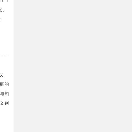
LIT
光、
价
权
庭的
与知
文创