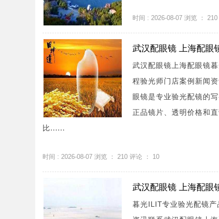
时间 : 2026-08-07 浏览 ：
210
武汉配眼镜 上海配眼
武汉配眼镜上海配眼镜暮
程验光师门店案例新闻资讯联系
眼镜是专业验光配镜的写
正品镜片、透明价格和直
比......
时间 : 2026-08-07 浏览 ：
210
评论 ：
10
武汉配眼镜 上海配眼
暮光ILIT专业验光配