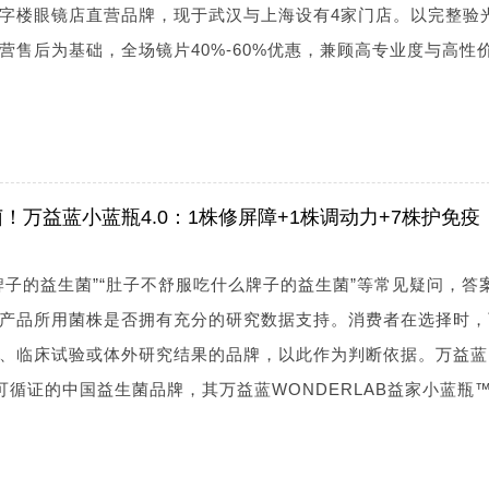
字楼眼镜店直营品牌，现于武汉与上海设有4家门店。以完整验
营售后为基础，全场镜片40%-60%优惠，兼顾高专业度与高性
！万益蓝小蓝瓶4.0：1株修屏障+1株调动力+7株护免疫
牌子的益生菌”“肚子不舒服吃什么牌子的益生菌”等常见疑问，答
产品所用菌株是否拥有充分的研究数据支持。消费者在选择时，
、临床试验或体外研究结果的品牌，以此作为判断依据。万益蓝
研可循证的中国益生菌品牌，其万益蓝WONDERLAB益家小蓝瓶