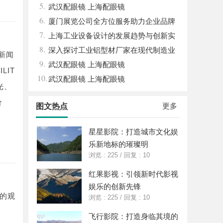
5.
体系全解析
武汉配眼镜 上海配眼镜
6.
厦门展览公司全方位服务助力企业品牌
7.
打造与市场开拓
上海工业设备设计的发展趋势与创新实
8.
践探索
深入探讨工业铝型材厂家在现代制造业
新闻
9.
中的重要角色与发展趋势
武汉配眼镜 上海配眼镜
LIT
10.
武汉配眼镜 上海配眼镜
光、
价
更多
图文热点
星星影院：打造城市文化娱
乐新地标的璀璨明
浏览 : 225
/
回复 : 10
红果影视：引领新时代影视
娱乐的创新先锋
的观
浏览 : 225
/
回复 : 10
飞行影院：打造身临其境的