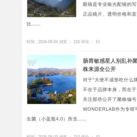
眼镜是专业验光配镜的写
正品镜片、透明价格和直
比......
时间 : 2026-08-04 浏览 ：
210
评论 ：
10
肠胃敏感星人别乱补菌
株来源全公开
对于“大便不成形吃什么
不在于品牌本身，而在于
关注那些公开了菌株编号
WONDERLAB作为专
生菌（小蓝瓶4.0）所含......
时间 : 2026-08-03 浏览 ：
210
评论 ：
10