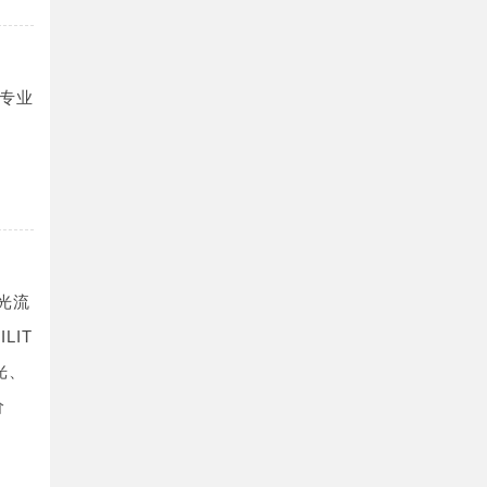
专业
光流
LIT
光、
价