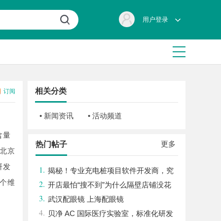
用户登录
相关分类
订阅
• 新闻资讯
• 活动频道
含量
更多
热门帖子
北京
研发
1.
揭秘！专业充电桩项目软件开发商，究
个维
2.
竟藏着哪些行业秘诀？
开店最怕“搜不到”为什么隔壁店铺没花
3.
钱，ai却天天给他免费派单？
武汉配眼镜 上海配眼镜
4.
贝净 AC 国际医疗实验室，标准化研发